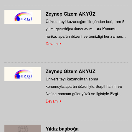
Zeynep Gizem AKYÜZ
Üniversiteyi kazandığım ilk günden beri, tam 5
yılımı geçirdiğim ikinci evim... 🏡 Konumu
harika, apartın düzeni ve temizliği her zaman…
Devamı
Zeynep Gizem AKYÜZ
Üniversiteyi kazandıktan sonra
konumuyla,apartın düzeniyle,Serpil hanım ve
Nefise hanımın güler yüzü ve ilgisiyle Ezgi
Apartı tercih ettim ve 5 yıldır…
Devamı
Yıldız başboğa