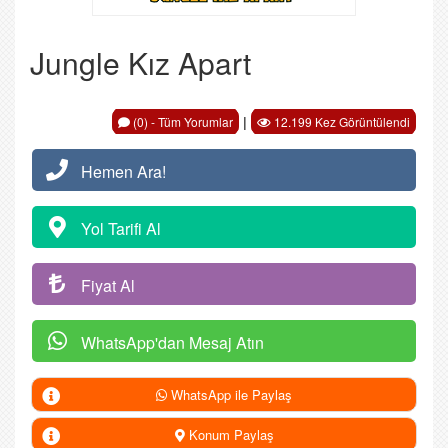
Jungle Kız Apart
|
(0) - Tüm Yorumlar
12.199 Kez Görüntülendi
Hemen Ara!
Yol Tarifi Al
Fiyat Al
WhatsApp'dan Mesaj Atın
WhatsApp ile Paylaş
Konum Paylaş