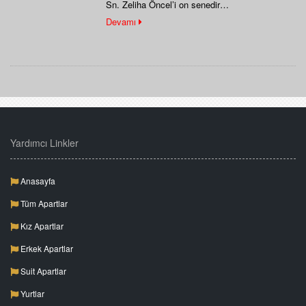
Sn. Zeliha Öncel’i on senedir
tanıyorum.Eskişehire sınava hazırlanmak için…
Devamı
Yardımcı Linkler
Anasayfa
Tüm Apartlar
Kız Apartlar
Erkek Apartlar
Suit Apartlar
Yurtlar