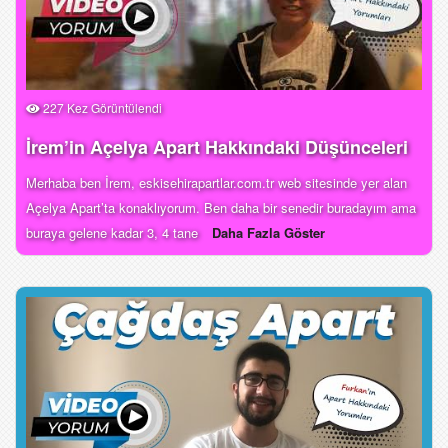
227 Kez Görüntülendi
İrem’in Açelya Apart Hakkındaki Düşünceleri
Merhaba ben İrem, eskisehirapartlar.com.tr web sitesinde yer alan
Açelya Apart’ta konaklıyorum. Ben daha bir senedir buradayım ama
buraya gelene kadar 3, 4 tane
Daha Fazla Göster