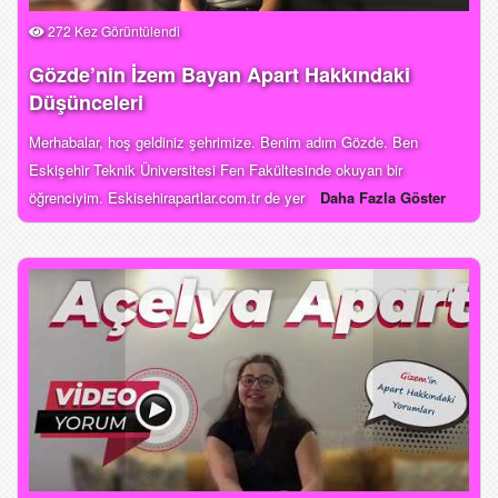
272 Kez Görüntülendi
Gözde’nin İzem Bayan Apart Hakkındaki
Düşünceleri
Merhabalar, hoş geldiniz şehrimize. Benim adım Gözde. Ben
Eskişehir Teknik Üniversitesi Fen Fakültesinde okuyan bir
öğrenciyim. Eskisehirapartlar.com.tr de yer
Daha Fazla Göster