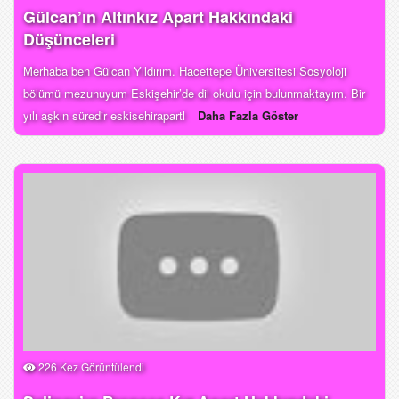
Gülcan’ın Altınkız Apart Hakkındaki
Düşünceleri
Merhaba ben Gülcan Yıldırım. Hacettepe Üniversitesi Sosyoloji
bölümü mezunuyum Eskişehir’de dil okulu için bulunmaktayım. Bir
yılı aşkın süredir eskisehirapartl
Daha Fazla Göster
226 Kez Görüntülendi