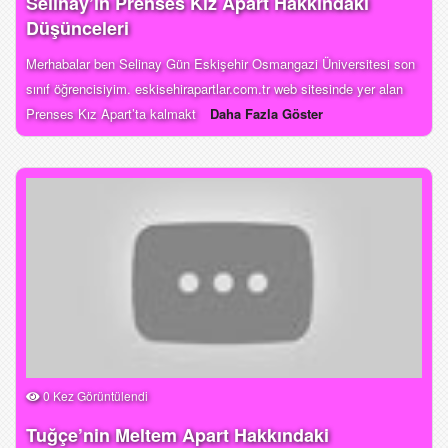
Selinay’ın Prenses Kız Apart Hakkındaki
Düşünceleri
Merhabalar ben Selinay Gün Eskişehir Osmangazi Üniversitesi son
sınıf öğrencisiyim. eskisehirapartlar.com.tr web sitesinde yer alan
Prenses Kız Apart’ta kalmakt
Daha Fazla Göster
0 Kez Görüntülendi
Tuğçe’nin Meltem Apart Hakkındaki