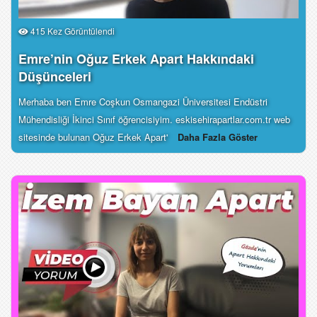
415 Kez Görüntülendi
Emre’nin Oğuz Erkek Apart Hakkındaki
Düşünceleri
Merhaba ben Emre Coşkun Osmangazi Üniversitesi Endüstri
Mühendisliği İkinci Sınıf öğrencisiyim. eskisehirapartlar.com.tr web
sitesinde bulunan Oğuz Erkek Apart'
Daha Fazla Göster