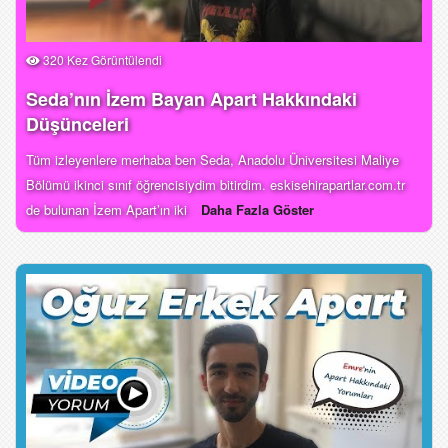
320 Kez Görüntülendi
Seda’nın İzem Bayan Apart Hakkındaki
Düşünceleri
Tüm izleyenlere merhaba ben Seda, Anadolu Üniversitesi Maliye
Bölümü ikinci sınıf öğrencisiydim bitirdim. eskisehirapartlar.com.tr
de bulunan İzem Apart’ın iki
Daha Fazla Göster