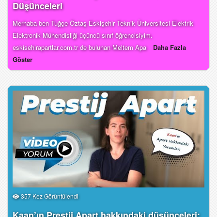
Düşünceleri
Merhaba ben Tuğçe Öztaş Eskişehir Teknik Üniversitesi Elektrik
Elektronik Mühendisliği üçüncü sınıf öğrencisiyim.
eskisehirapartlar.com.tr de bulunan Meltem Apa
Daha Fazla
Göster
357 Kez Görüntülendi
Kaan’ın Prestij Apart hakkındaki düşünceleri: