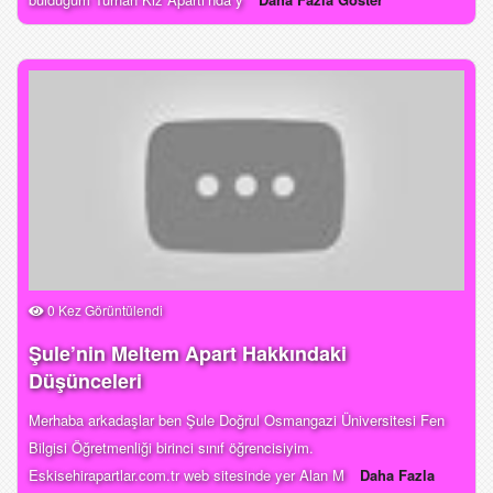
0 Kez Görüntülendi
Şule’nin Meltem Apart Hakkındaki
Düşünceleri
Merhaba arkadaşlar ben Şule Doğrul Osmangazi Üniversitesi Fen
Bilgisi Öğretmenliği birinci sınıf öğrencisiyim.
Eskisehirapartlar.com.tr web sitesinde yer Alan M
Daha Fazla