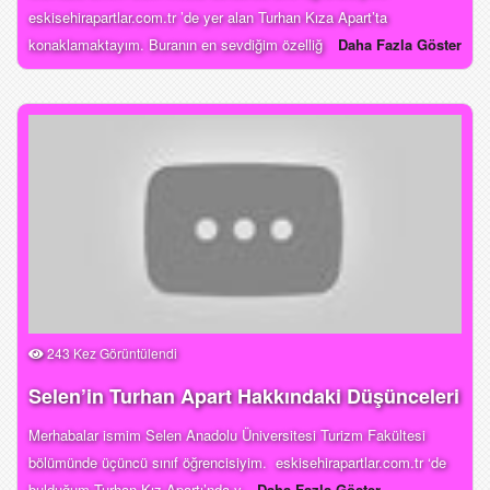
eskisehirapartlar.com.tr ’de yer alan Turhan Kıza Apart’ta
konaklamaktayım. Buranın en sevdiğim özelliğ
Daha Fazla Göster
243 Kez Görüntülendi
Selen’in Turhan Apart Hakkındaki Düşünceleri
Merhabalar ismim Selen Anadolu Üniversitesi Turizm Fakültesi
bölümünde üçüncü sınıf öğrencisiyim. eskisehirapartlar.com.tr ‘de
bulduğum Turhan Kız Apartı’nda y
Daha Fazla Göster