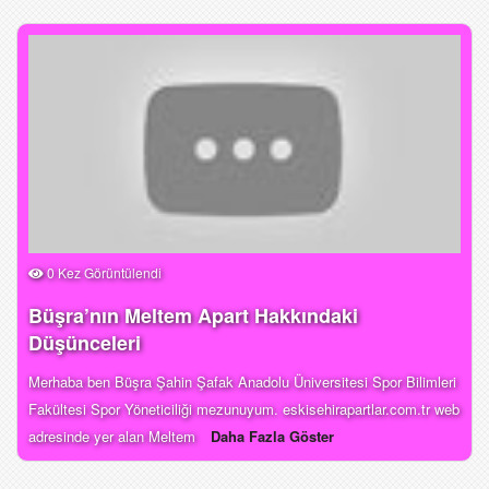
0 Kez Görüntülendi
Büşra’nın Meltem Apart Hakkındaki
Düşünceleri
Merhaba ben Büşra Şahin Şafak Anadolu Üniversitesi Spor Bilimleri
Fakültesi Spor Yöneticiliği mezunuyum. eskisehirapartlar.com.tr web
adresinde yer alan Meltem
Daha Fazla Göster