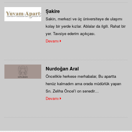
Şakire
Sakin, merkezi ve üç üniversiteye de ulaşımı
kolay bir yerde kızlar. Ablalar da ilgili. Rahat bir
yer. Tavsiye ederim açıkçası.
Devamı
Nurdoğan Aral
Öncelikle herkese merhabalar, Bu apartta
henüz kalmadım ama orada müdürlük yapan
Sn. Zeliha Öncel’i on senedir
tanıyorum.Eskişehire sınava hazırlanmak için…
Devamı