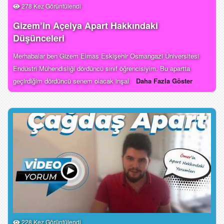
278 Kez Görüntülendi
Gizem’in Açelya Apart Hakkındaki
Düşünceleri
Merhabalar ben Gizem Elmas Eskişehir Osmangazi Üniversitesi
Endüstri Mühendisliği dördüncü sınıf öğrencisiyim. Bu apartta
geçirdiğim dördüncü senem olacak inşal
Daha Fazla Göster
228 Kez Görüntülendi