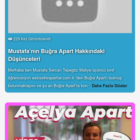
229 Kez Görüntülendi
Mustafa’nın Buğra Apart Hakkındaki
Düşünceleri
Merhaba ben Mustafa Sercan Tepegöz Maliye üçüncü sınıf
öğrencisiyim eskisehirapartlar.com.tr ‘den Buğra Apart'ı bulmuş
bulunmaktayım ve şu an Buğra Apart’ta kon
Daha Fazla Göster