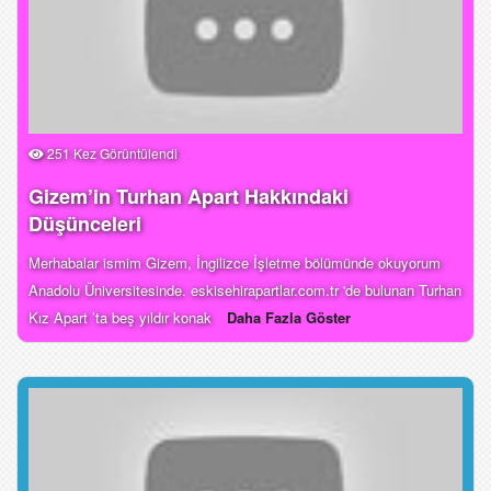
251 Kez Görüntülendi
Gizem’in Turhan Apart Hakkındaki
Düşünceleri
Merhabalar ismim Gizem, İngilizce İşletme bölümünde okuyorum
Anadolu Üniversitesinde. eskisehirapartlar.com.tr 'de bulunan Turhan
Kız Apart ’ta beş yıldır konak
Daha Fazla Göster