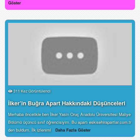
Göster
311 Kez Görüntülendi
İlker’in Buğra Apart Hakkındaki Düşünceleri
Merhaba öncelikle ben İlker Yasin Oruç Anadolu Üniversitesi Maliye
Bölümü üçüncü sınıf öğrencisiyim. Bu apartı eskisehirapartlar.com.tr
den buldum. İlk izleniml
Daha Fazla Göster