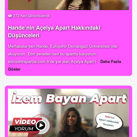
272 Kez Görüntülendi
Hande’nin Açelya Apart Hakkındaki
Düşünceleri
Merhabalar ben Hande, Eskişehir Osmangazi Üniversitesi’nde
okuyorum. Dört seneden beri bu apartta kalıyorum.
eskisehirapartlar.com.tr’de yer alan Açelya Apart’t
Daha Fazla
Göster