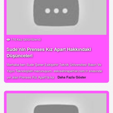
176 Kez Görüntülendi
Sude’nin Prenses Kız Apart Hakkındaki
Düşünceleri
Merhaba ben Sude Şener Eskişehir Teknik Üniversitesi Basın Ve
Yayın Teknolojileri mezunuyum. eskisehirapartlar.com.tr sitesinde
yer alan Prenses Kız Apart’ta ka
Daha Fazla Göster