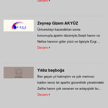
Devamı
Zeynep Gizem AKYÜZ
Üniversiteyi kazandıktan sonra
konumuyla,apartın düzeniyle,Serpil hanım ve
Nefise hanımın güler yüzü ve ilgisiyle Ezgi
Apartı tercih ettim ve 5 yıldır…
Devamı
Yıldız başboğa
Ben geçen yıl kalmıştım ve çok memnun
kaldım temiz bir aparttır güvenilirdir yönetimdeki
Zeliha hanım çok sevecen ve anlayışlıdır bu…
Devamı