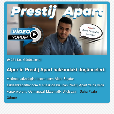
384 Kez Görüntülendi
Alper’in Prestij Apart hakkındaki düşünceleri:
Merhaba arkadaşlar benim adım Alper Baydur.
eskisehirapartlar.com.tr sitesinde bulunan Prestij Apart ‘ta bir yıldır
konaklıyorum. Osmangazi Matematik Bilgisaya
Daha Fazla
Göster