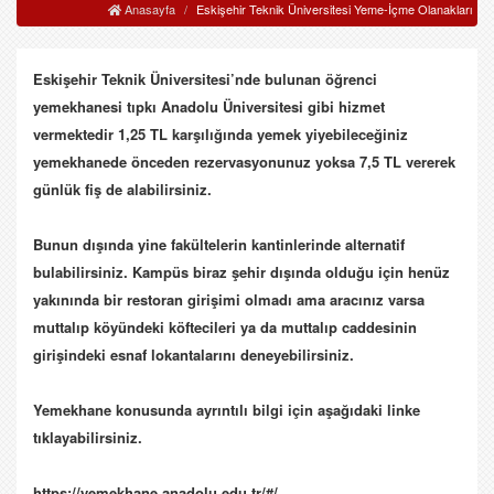
Anasayfa
Eskişehir Teknik Üniversitesi Yeme-İçme Olanakları
Eskişehir Teknik Üniversitesi’nde bulunan öğrenci
yemekhanesi tıpkı Anadolu Üniversitesi gibi hizmet
vermektedir 1,25 TL karşılığında yemek yiyebileceğiniz
yemekhanede önceden rezervasyonunuz yoksa 7,5 TL vererek
günlük fiş de alabilirsiniz.
Bunun dışında yine fakültelerin kantinlerinde alternatif
bulabilirsiniz. Kampüs biraz şehir dışında olduğu için henüz
yakınında bir restoran girişimi olmadı ama aracınız varsa
muttalıp köyündeki köftecileri ya da muttalıp caddesinin
girişindeki esnaf lokantalarını deneyebilirsiniz.
Yemekhane konusunda ayrıntılı bilgi için aşağıdaki linke
tıklayabilirsiniz.
https://yemekhane.anadolu.edu.tr/#/