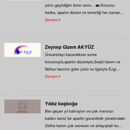
yılımı geçirdiğim ikinci evim... 🏡 Konumu
harika, apartın düzeni ve temizliği her zaman…
Devamı
Zeynep Gizem AKYÜZ
Üniversiteyi kazandıktan sonra
konumuyla,apartın düzeniyle,Serpil hanım ve
Nefise hanımın güler yüzü ve ilgisiyle Ezgi
Apartı tercih ettim ve 5 yıldır…
Devamı
Yıldız başboğa
Ben geçen yıl kalmıştım ve çok memnun
kaldım temiz bir aparttır güvenilirdir yönetimdeki
Zeliha hanım çok sevecen ve anlayışlıdır bu…