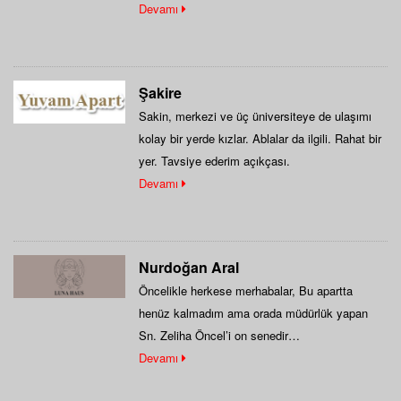
Devamı
Şakire
Sakin, merkezi ve üç üniversiteye de ulaşımı
kolay bir yerde kızlar. Ablalar da ilgili. Rahat bir
yer. Tavsiye ederim açıkçası.
Devamı
Nurdoğan Aral
Öncelikle herkese merhabalar, Bu apartta
henüz kalmadım ama orada müdürlük yapan
Sn. Zeliha Öncel’i on senedir
tanıyorum.Eskişehire sınava hazırlanmak için…
Devamı